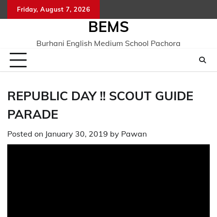
Skip
Friday, August 7, 2026
to
BEMS
content
Burhani English Medium School Pachora
REPUBLIC DAY !! SCOUT GUIDE
PARADE
Posted on
January 30, 2019
by
Pawan