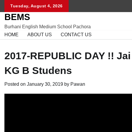
Skip
Tuesday, August 4, 2026
to
BEMS
content
Burhani English Medium School Pachora
HOME
ABOUT US
CONTACT US
2017-REPUBLIC DAY !! Jai
KG B Studens
Posted on
January 30, 2019
by
Pawan