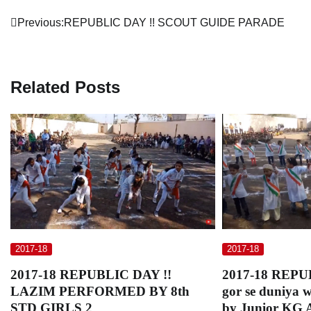
Post
Previous:
REPUBLIC DAY !! SCOUT GUIDE PARADE
navigation
Related Posts
2017-18
2017-18
2017-18 REPUBLIC DAY !!
2017-18 REPU
LAZIM PERFORMED BY 8th
gor se duniya 
STD GIRLS 2
by Junior KG 