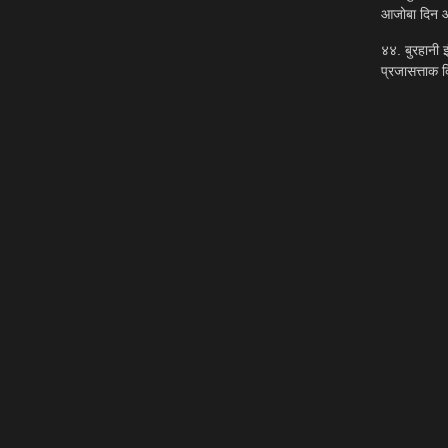
आजोबा दिन आ
४४. बुरहानी इ
प्रजासत्ताक 