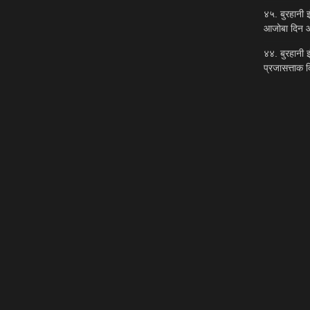
४५. बुरहानी इ
आजोबा दिन आ
४४. बुरहानी इ
प्रजासत्ताक 