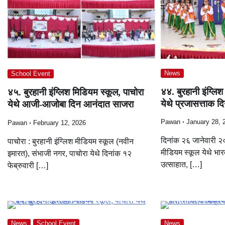
News
School Event
४४. बुरहानी इंग्लि
४५. बुरहानी इंग्लिश मिडियम स्कूल, पाचोरा
येथे प्रजासत्ताक द
येथे आजी-आजोबा दिन आनंदात साजरा
Pawan
January 28, 
Pawan
February 12, 2026
दिनांक २६ जानेवारी २०
पाचोरा : बुरहानी इंग्लिश मीडियम स्कूल (नवीन
मीडियम स्कूल येथे भार
इमारत), संभाजी नगर, पाचोरा येथे दिनांक १२
उत्साहात, […]
फेब्रुवारी […]
News
School Event
News