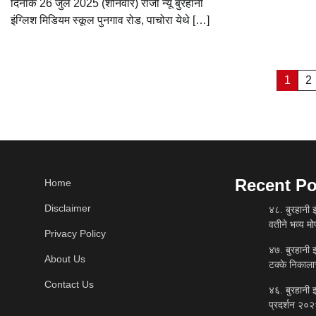
दिनांक 26 जुलै 2025 (शनिवार) रोजी न्यू बुरहानी
इंग्लिश मिडियम स्कूल पुनगाव रोड, पाचोरा येथे […]
Posts
1
2
pagination
Recent Po
Home
Disclaimer
४८. बुरहानी इ
वतीने भव्य म
Privacy Policy
४७. बुरहानी 
About Us
टक्के निकाला
Contact Us
४६. बुरहानी इ
प्रदर्शन २०२