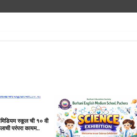
श मिडियम स्कूल ची १० वी
ाची परंपरा कायम..